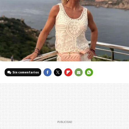
Sin comentarios
FACEBOOK
TWITTER
FLIPBOARD
E-
WHATSAPP
MAIL