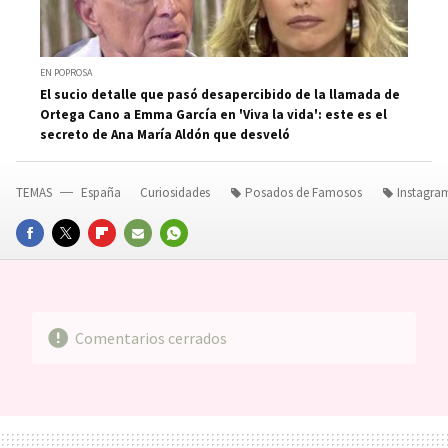
EN POPROSA
El sucio detalle que pasó desapercibido de la llamada de
Ortega Cano a Emma García en 'Viva la vida': este es el
secreto de Ana María Aldón que desveló
TEMAS
España
Curiosidades
Posados de Famosos
Instagra
FACEBOOK
TWITTER
FLIPBOARD
E-
WHATSAPP
MAIL
Comentarios cerrados