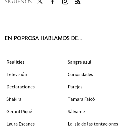
SÍGUENOS
Twit
Face
Inst
RSS
ter
boo
agra
k
m
EN POPROSA HABLAMOS DE...
Realities
Sangre azul
Televisión
Curiosidades
Declaraciones
Parejas
Shakira
Tamara Falcó
Gerard Piqué
Sálvame
Laura Escanes
La isla de las tentaciones