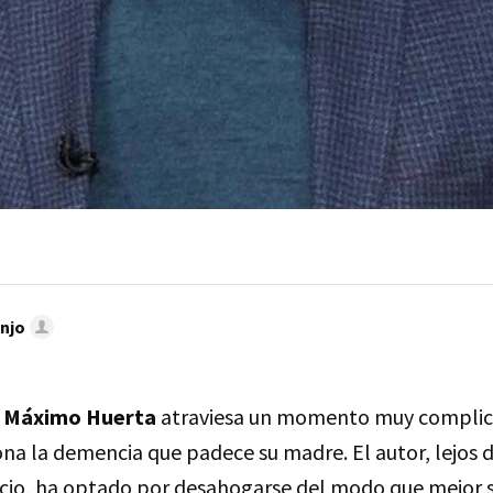
njo
o
Máximo Huerta
atraviesa un momento muy complica
a la demencia que padece su madre. El autor, lejos de
encio, ha optado por desahogarse del modo que mejor s