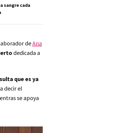
aba sangre cada
a
olaborador de
Ana
ierto
dedicada a
sulta que es ya
a decir el
ientras se apoya