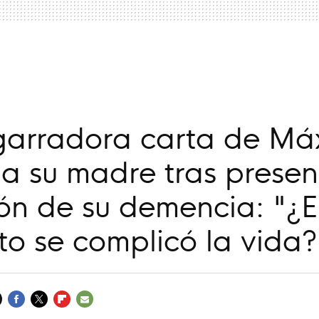
a
garradora carta de Má
a su madre tras presen
ón de su demencia: "¿
o se complicó la vida?
FACEBOOK
TWITTER
FLIPBOARD
E-