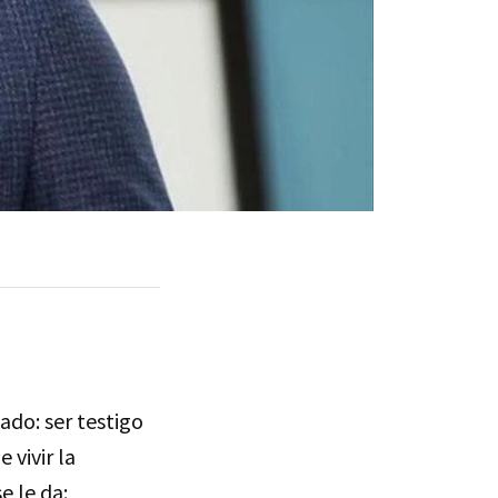
do: ser testigo
 vivir la
e le da: