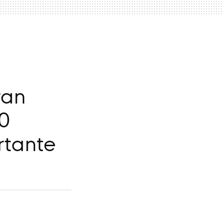
ran
0
rtante