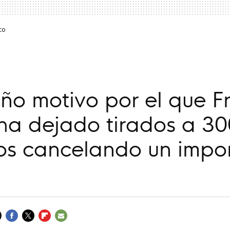
co
año motivo por el que F
ha dejado tirados a 30
dos cancelando un impo
FACEBOOK
TWITTER
FLIPBOARD
E-