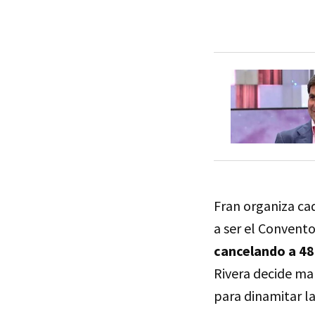
Fran organiza cad
a ser el Convent
cancelando a 48
Rivera decide m
para dinamitar la 