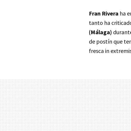
Fran Rivera
ha e
tanto ha critica
(Málaga)
durante
de postín que te
fresca in extremi