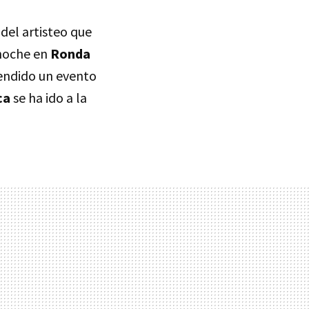
del artisteo que
anoche en
Ronda
pendido un evento
ca
se ha ido a la