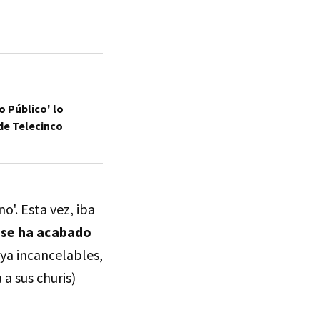
o Público' lo
 de Telecinco
o'. Esta vez, iba
e
se ha acabado
 ya incancelables,
 a sus churis)