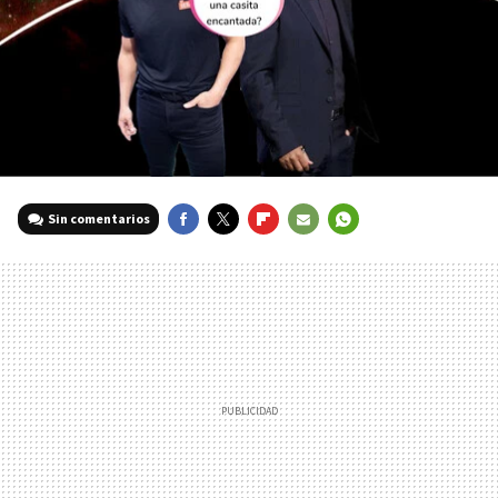
Sin comentarios
FACEBOOK
TWITTER
FLIPBOARD
E-
WHATSAPP
MAIL