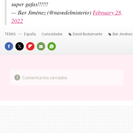
super gafas!!!!!!
— Iker Jiménez (@navedelmisterio)
February 28,
2022
TEMAS
España
Curiosidades
David Bustamante
Iker Jiménez
FACEBOOK
TWITTER
FLIPBOARD
E-
WHATSAPP
MAIL
Comentarios cerrados