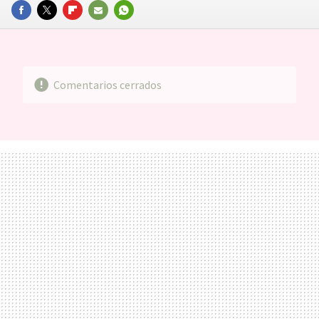
FACEBOOK
TWITTER
FLIPBOARD
E-
WHATSAPP
MAIL
Comentarios cerrados