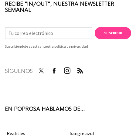
RECIBE "IN/OUT", NUESTRA NEWSLETTER
SEMANAL
SUSCRIBIR
Suscribiéndote aceptas nuestra
política de privacidad
SÍGUENOS
Twit
Face
Inst
RSS
ter
boo
agra
k
m
EN POPROSA HABLAMOS DE...
Realities
Sangre azul