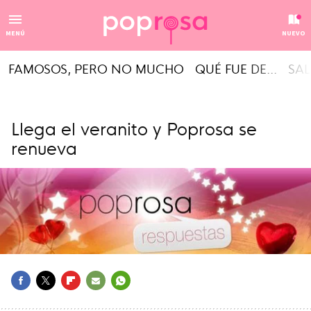
MENÚ
NUEVO
FAMOSOS, PERO NO MUCHO
QUÉ FUE DE...
SAL
Llega el veranito y Poprosa se
renueva
FACEBOOK
TWITTER
FLIPBOARD
E-
WHATSAPP