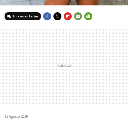
Sin comentarios
FACEBOOK
TWITTER
FLIPBOARD
E-
WHATSAPP
MAIL
31 Agosto 2020