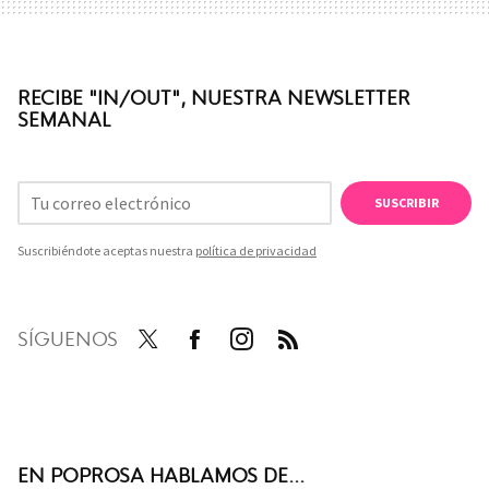
RECIBE "IN/OUT", NUESTRA NEWSLETTER
SEMANAL
SUSCRIBIR
Suscribiéndote aceptas nuestra
política de privacidad
SÍGUENOS
Twit
Face
Inst
RSS
ter
boo
agra
k
m
EN POPROSA HABLAMOS DE...