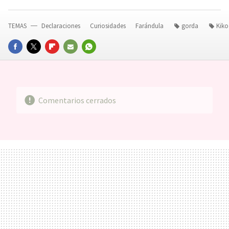
TEMAS
Declaraciones
Curiosidades
Farándula
gorda
Kik
FACEBOOK
TWITTER
FLIPBOARD
E-
WHATSAPP
MAIL
Comentarios cerrados