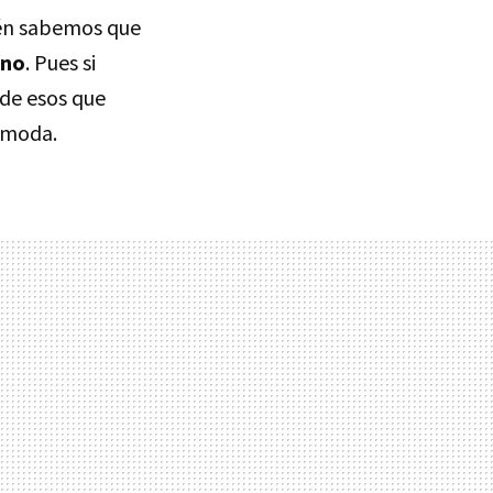
ién sabemos que
ano
. Pues si
 de esos que
e moda.