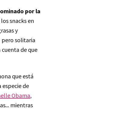
ominado por la
, los snacks en
rasas y
, pero solitaria
 cuenta de que
 mona que está
a especie de
helle Obama
,
s... mientras