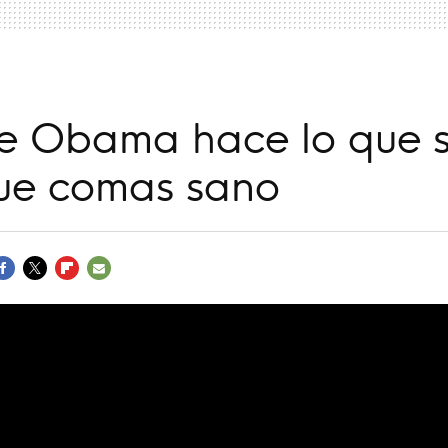
le Obama hace lo que 
ue comas sano
ACEBOOK
TWITTER
FLIPBOARD
E-
MAIL