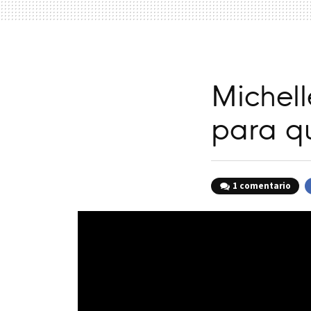
Michel
para q
1 comentario
F