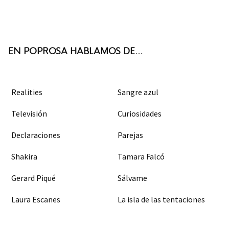
Twit
Face
Inst
RSS
ter
boo
agra
k
m
EN POPROSA HABLAMOS DE...
Realities
Sangre azul
Televisión
Curiosidades
Declaraciones
Parejas
Shakira
Tamara Falcó
Gerard Piqué
Sálvame
Laura Escanes
La isla de las tentaciones