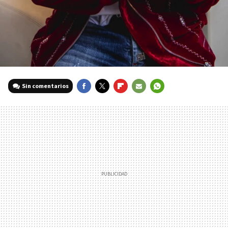
Sin comentarios
FACEBOOK
TWITTER
FLIPBOARD
E-
WHATSAPP
MAIL