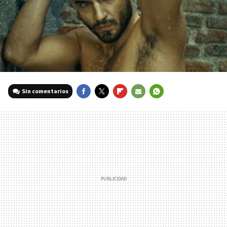
Sin comentarios
FACEBOOK
TWITTER
FLIPBOARD
E-
WHATSAPP
MAIL