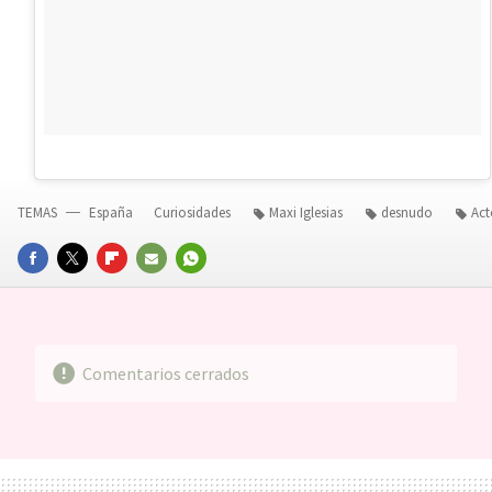
TEMAS
España
Curiosidades
Maxi Iglesias
desnudo
Act
FACEBOOK
TWITTER
FLIPBOARD
E-
WHATSAPP
MAIL
Comentarios cerrados