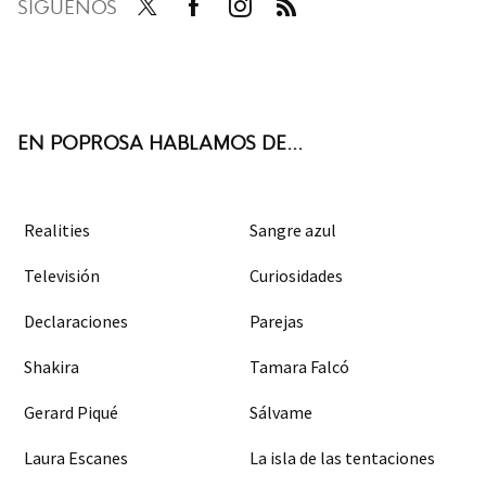
SÍGUENOS
Twit
Face
Inst
RSS
ter
boo
agra
k
m
EN POPROSA HABLAMOS DE...
Realities
Sangre azul
Televisión
Curiosidades
Declaraciones
Parejas
Shakira
Tamara Falcó
Gerard Piqué
Sálvame
Laura Escanes
La isla de las tentaciones