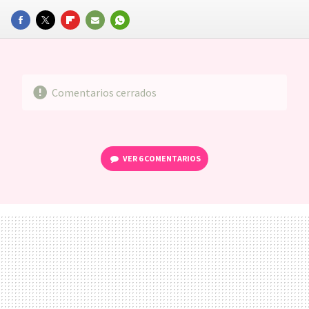
FACEBOOK
TWITTER
FLIPBOARD
E-
WHATSAPP
MAIL
Comentarios cerrados
VER
6 COMENTARIOS