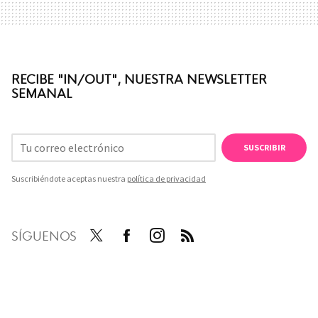
RECIBE "IN/OUT", NUESTRA NEWSLETTER
SEMANAL
SUSCRIBIR
Suscribiéndote aceptas nuestra
política de privacidad
SÍGUENOS
Twit
Face
Inst
RSS
ter
boo
agra
k
m