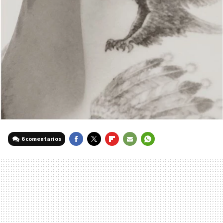
6 comentarios
FACEBOOK
TWITTER
FLIPBOARD
E-
WHATSAPP
MAIL