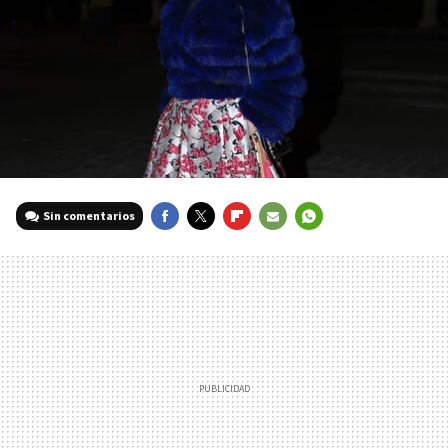
Sin comentarios
FACEBOOK
TWITTER
FLIPBOARD
E-
WHATSAPP
MAIL