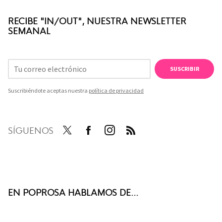
RECIBE "IN/OUT", NUESTRA NEWSLETTER
SEMANAL
SUSCRIBIR
Suscribiéndote aceptas nuestra
política de privacidad
SÍGUENOS
Twit
Face
Inst
RSS
ter
boo
agra
k
m
EN POPROSA HABLAMOS DE...