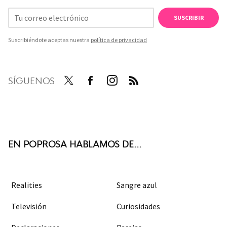
SUSCRIBIR
Suscribiéndote aceptas nuestra
política de privacidad
SÍGUENOS
Twit
Face
Inst
RSS
ter
boo
agra
k
m
EN POPROSA HABLAMOS DE...
Realities
Sangre azul
Televisión
Curiosidades