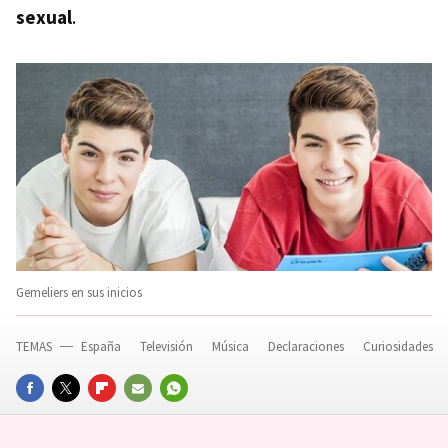
sexual
.
Gemeliers en sus inicios
TEMAS
España
Televisión
Música
Declaraciones
Curiosidades
FACEBOOK
TWITTER
FLIPBOARD
E-
WHATSAPP
MAIL