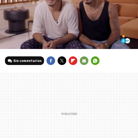
Sin comentarios
FACEBOOK
TWITTER
FLIPBOARD
E-
WHATSAPP
MAIL