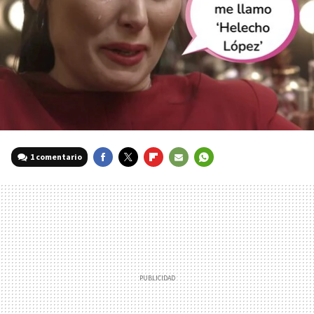
1 comentario
FACEBOOK
TWITTER
FLIPBOARD
E-
WHATSAPP
MAIL