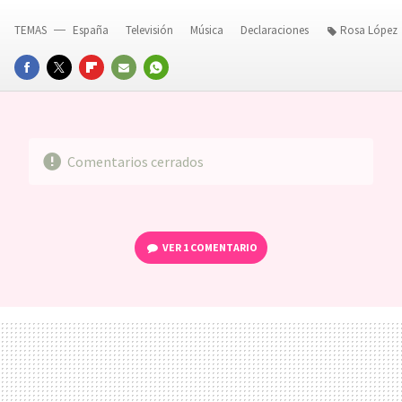
TEMAS
España
Televisión
Música
Declaraciones
Rosa López
FACEBOOK
TWITTER
FLIPBOARD
E-
WHATSAPP
MAIL
Comentarios cerrados
VER
1 COMENTARIO