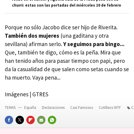
churri: estas son las portadas del miércoles 10 de febrero
Porque no sólo Jacobo dice ser hijo de Riverita.
También dos mujeres
(una gaditana y otra
sevillana) afirman serlo.
Y seguimos para bingo...
Que, también te digo, cómo es la peña. Mira que
han tenido años para pasar tiempo con papi, pero
da la casualidad de que salen como setas cuando se
ha muerto. Vaya pena...
Imágenes | GTRES
TEMAS
España
Declaraciones
Casi Famosos
Cotilleos WTF
C
FACEBOOK
TWITTER
FLIPBOARD
E-
WHATSAPP