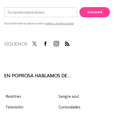
SUSCRIBIR
Suscribiéndote aceptas nuestra
política de privacidad
SÍGUENOS
Twit
Face
Inst
RSS
ter
boo
agra
k
m
EN POPROSA HABLAMOS DE...
Realities
Sangre azul
Televisión
Curiosidades