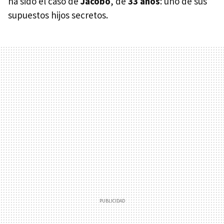
ha sido el caso de
Jacobo
, de
33 años
: uno de sus
supuestos hijos secretos.