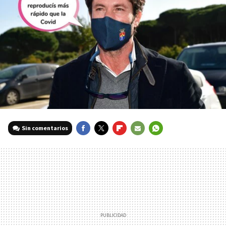
Sin comentarios
FACEBOOK
TWITTER
FLIPBOARD
E-
WHATSAPP
MAIL