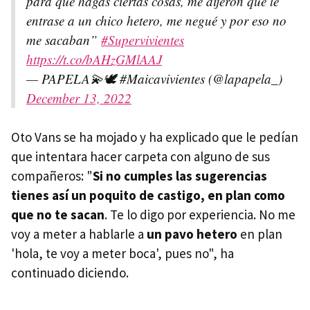
para que hagas ciertas cosas, me dijeron que le
entrase a un chico hetero, me negué y por eso no
me sacaban”
#Supervivientes
https://t.co/bAHzGMlAAJ
— PAPELA💫🕊 #Maicavivientes (@lapapela_)
December 13, 2022
Oto Vans se ha mojado y ha explicado que le pedían
que intentara hacer carpeta con alguno de sus
compañeros: "
Si no cumples las sugerencias
tienes así un poquito de castigo, en plan como
que no te sacan
. Te lo digo por experiencia. No me
voy a meter a hablarle a
un pavo hetero
en plan
'hola, te voy a meter boca', pues no", ha
continuado diciendo.