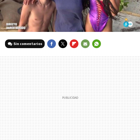
Sin comentarios
FACEBOOK
TWITTER
FLIPBOARD
E-
WHATSAPP
MAIL