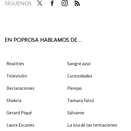
SÍGUENOS
Twit
Face
Inst
RSS
ter
boo
agra
k
m
EN POPROSA HABLAMOS DE...
Realities
Sangre azul
Televisión
Curiosidades
Declaraciones
Parejas
Shakira
Tamara Falcó
Gerard Piqué
Sálvame
Laura Escanes
La isla de las tentaciones