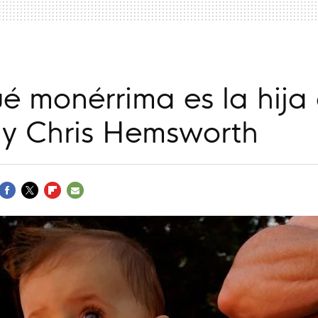
é monérrima es la hija 
 y Chris Hemsworth
FACEBOOK
TWITTER
FLIPBOARD
E-
MAIL