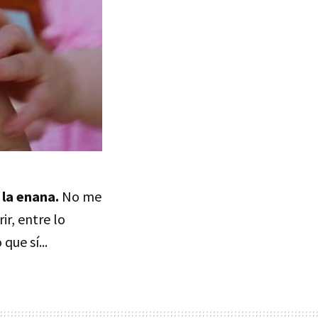
 la enana.
No me
ir, entre lo
que sí...