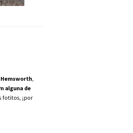
is Hemsworth
,
m alguna de
fotitos, ¡por