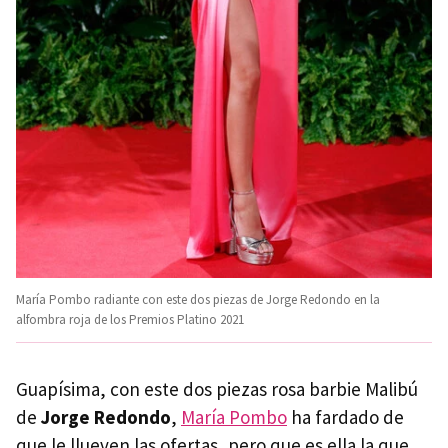
María Pombo radiante con este dos piezas de Jorge Redondo en la
alfombra roja de los Premios Platino 2021
Guapísima, con este dos piezas rosa barbie Malibú
de
Jorge Redondo
,
María Pombo
ha fardado de
que le llueven las ofertas, pero que es ella la que,