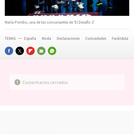
María Pombo, una de las concursantes de 'El Desafío 2'
TEMAS
España
Moda
Declaraciones
Curiosidades
Farándula
FACEBOOK
TWITTER
FLIPBOARD
E-
WHATSAPP
MAIL
Comentarios cerrados