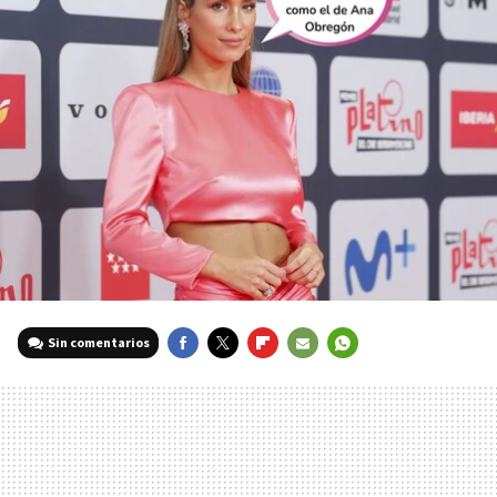
Sin comentarios
FACEBOOK
TWITTER
FLIPBOARD
E-
WHATSAPP
MAIL