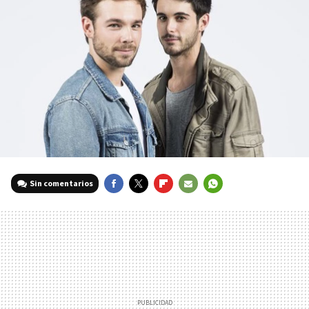
Sin comentarios
FACEBOOK
TWITTER
FLIPBOARD
E-
WHATSAPP
MAIL