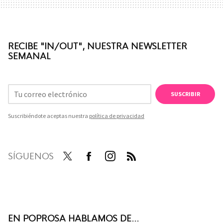
RECIBE "IN/OUT", NUESTRA NEWSLETTER
SEMANAL
SUSCRIBIR
Suscribiéndote aceptas nuestra
política de privacidad
SÍGUENOS
Twit
Face
Inst
RSS
ter
boo
agra
k
m
EN POPROSA HABLAMOS DE...