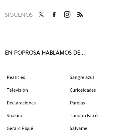
SÍGUENOS
Twit
Face
Inst
RSS
ter
boo
agra
k
m
EN POPROSA HABLAMOS DE...
Realities
Sangre azul
Televisión
Curiosidades
Declaraciones
Parejas
Shakira
Tamara Falcó
Gerard Piqué
Sálvame