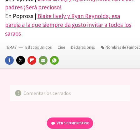
padres ¡Será precioso!
En Poprosa |
Blake lively y Ryan Reynolds, esa
pareja a la que siempre da gusto invitar a todos los
saraos
TEMAS
Estados Unidos
Cine
Declaraciones
Nombres de Famos
FACEBOOK
TWITTER
FLIPBOARD
E-
WHATSAPP
MAIL
Comentarios cerrados
VER
1 COMENTARIO