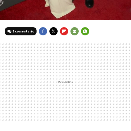
1 comentario
FACEBOOK
TWITTER
FLIPBOARD
E-
WHATSAPP
MAIL