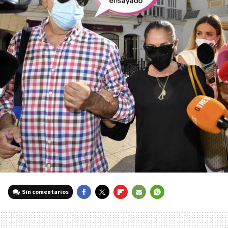
Sin comentarios
FACEBOOK
TWITTER
FLIPBOARD
E-
WHATSAPP
MAIL