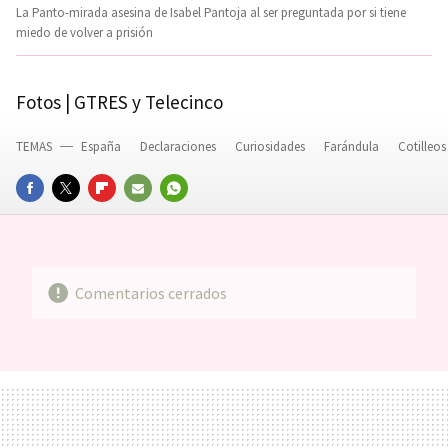
La Panto-mirada asesina de Isabel Pantoja al ser preguntada por si tiene
miedo de volver a prisión
Fotos | GTRES y Telecinco
TEMAS
España
Declaraciones
Curiosidades
Farándula
Cotilleo
FACEBOOK
TWITTER
FLIPBOARD
E-
WHATSAPP
MAIL
Comentarios cerrados