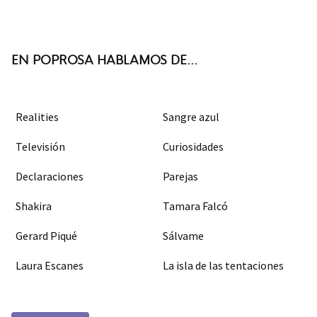
ter
boo
agra
k
m
EN POPROSA HABLAMOS DE...
Realities
Sangre azul
Televisión
Curiosidades
Declaraciones
Parejas
Shakira
Tamara Falcó
Gerard Piqué
Sálvame
Laura Escanes
La isla de las tentaciones