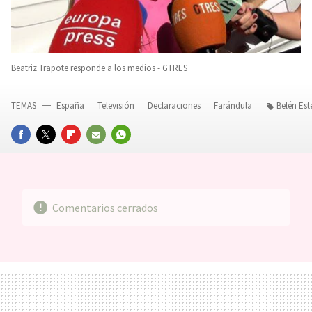
Beatriz Trapote responde a los medios - GTRES
TEMAS
España
Televisión
Declaraciones
Farándula
Belén Es
FACEBOOK
TWITTER
FLIPBOARD
E-
WHATSAPP
MAIL
Comentarios cerrados