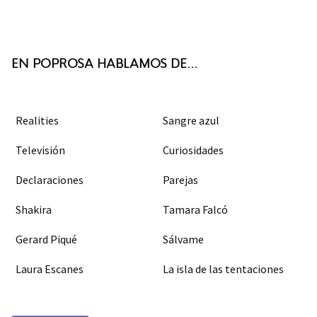
ter
boo
agra
k
m
EN POPROSA HABLAMOS DE...
Realities
Sangre azul
Televisión
Curiosidades
Declaraciones
Parejas
Shakira
Tamara Falcó
Gerard Piqué
Sálvame
Laura Escanes
La isla de las tentaciones