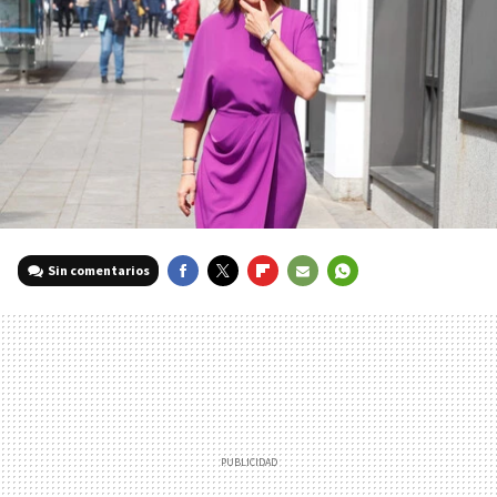
Sin comentarios
FACEBOOK
TWITTER
FLIPBOARD
E-
WHATSAPP
MAIL