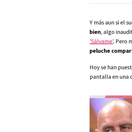
Y más aun si el s
bien
, algo inaud
'Sálvame'
. Pero 
peluche compar
Hoy se han pues
pantalla en una 