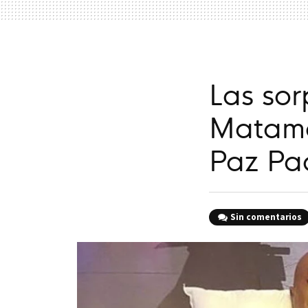
Las sor
Matamo
Paz Pad
Sin comentarios