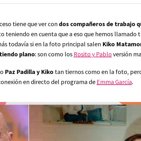
uceso tiene que ver con
dos compañeros de trabajo qu
ito teniendo en cuenta que a eso que hemos llamado t
más todavía si en la foto principal salen
Kiko Matamor
tiendo plano
: son como los
Rosito y Pablo
versión ma
to
Paz Padilla y Kiko
tan tiernos como en la foto, pero
conexión en directo del programa de
Emma García
.