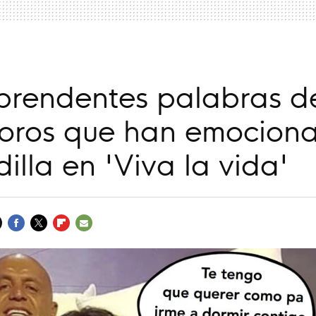
prendentes palabras d
ros que han emocion
illa en 'Viva la vida'
FACEBOOK
TWITTER
FLIPBOARD
E-
MAIL