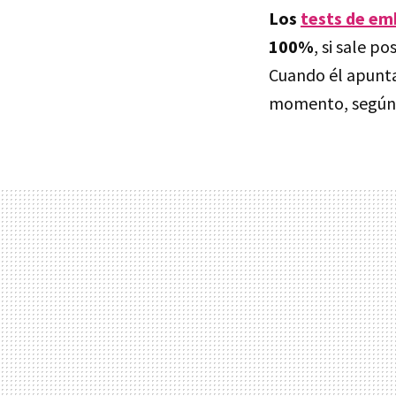
Los
tests de e
100%
, si sale p
Cuando él apunta
momento, según 