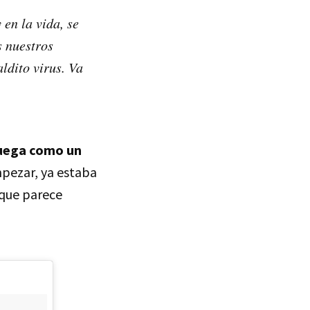
 en la vida, se
s nuestros
ldito virus. Va
juega como un
pezar, ya estaba
s que parece