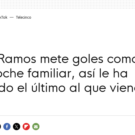
kTok
Telecinco
 Ramos mete goles como
oche familiar, así le ha
o el último al que vie
FACEBOOK
TWITTER
FLIPBOARD
E-