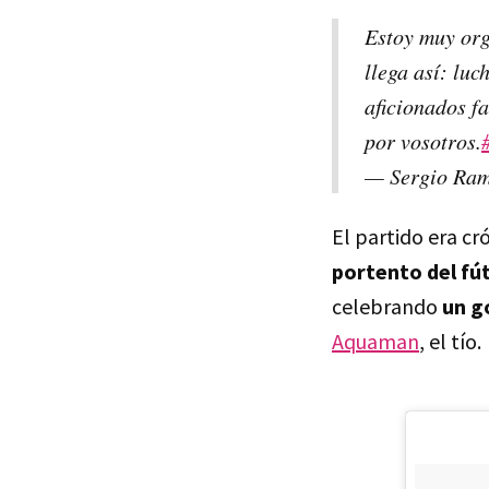
Estoy muy orgu
llega así: luc
aficionados fa
por vosotros.
— Sergio Ra
El partido era c
portento del fút
celebrando
un g
Aquaman
, el tío.