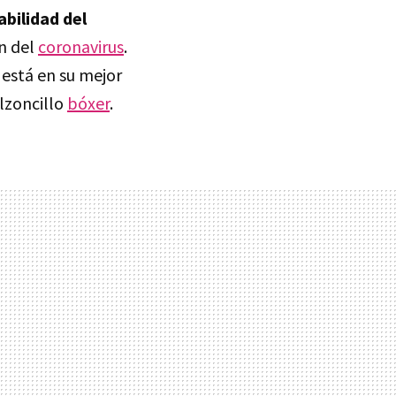
abilidad del
on del
coronavirus
.
está en su mejor
alzoncillo
bóxer
.