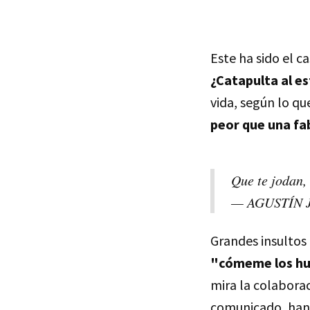
Este ha sido el c
¿Catapulta al es
vida, según lo que
peor que una f
Que te jodan,
— AGUSTÍN 
Grandes insultos
"cómeme los hu
mira la colabora
comunicado, han d