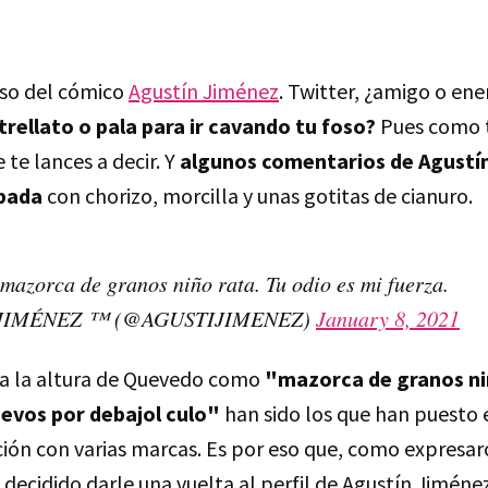
aso del cómico
Agustín Jiménez
. Twitter, ¿amigo o en
trellato o pala para ir cavando tu foso?
Pues como t
 te lances a decir. Y
algunos comentarios de Agustí
abada
con chorizo, morcilla y unas gotitas de cianuro.
 mazorca de granos niño rata. Tu odio es mi fuerza.
JIMÉNEZ ™️ (@AGUSTIJIMENEZ)
January 8, 2021
 a la altura de Quevedo como
"mazorca de granos ni
evos por debajol culo"
han sido los que han puesto 
ción con varias marcas. Es por eso que, como expresar
ecidido darle una vuelta al perfil de Agustín Jiménez