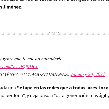
n Jiménez.
 gente que le cuesta entenderlo.
ter.com/0wwFkf9DCc
JIMÉNEZ ™️ (@AGUSTIJIMENEZ)
January 20, 2021
izada una
"etapa en las redes que a todas luces toca
o perdona", y deja paso a "otra generación más ágil y