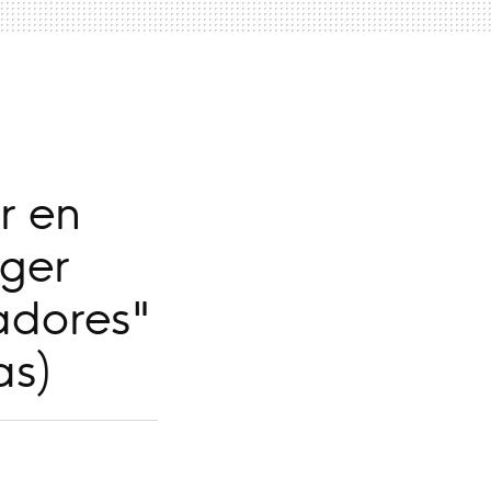
r en
ger
adores"
as)