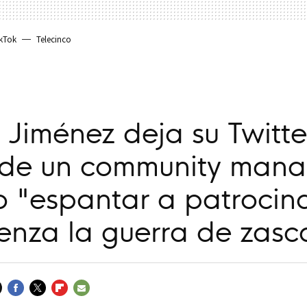
kTok
Telecinco
 Jiménez deja su Twitte
de un community mana
o "espantar a patrocin
enza la guerra de zasc
FACEBOOK
TWITTER
FLIPBOARD
E-