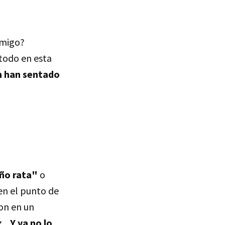
emigo?
odo en esta
n han sentado
ño rata"
o
en el punto de
on en un
...
Y ya no lo