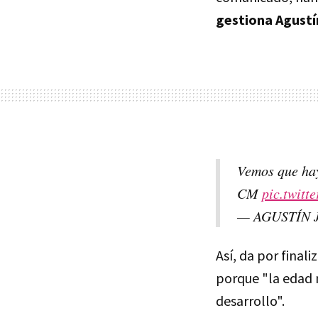
gestiona Agustí
Vemos que hay
CM
pic.twit
— AGUSTÍN 
Así, da por final
porque "la edad n
desarrollo".