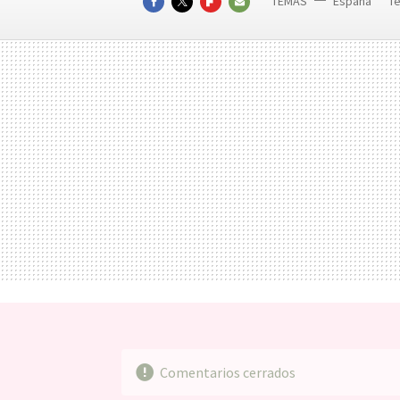
TEMAS
España
Te
FACEBOOK
TWITTER
FLIPBOARD
E-
MAIL
Comentarios cerrados