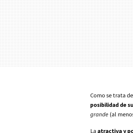
Como se trata de 
posibilidad de s
grande
(al menos 
La
atractiva y po