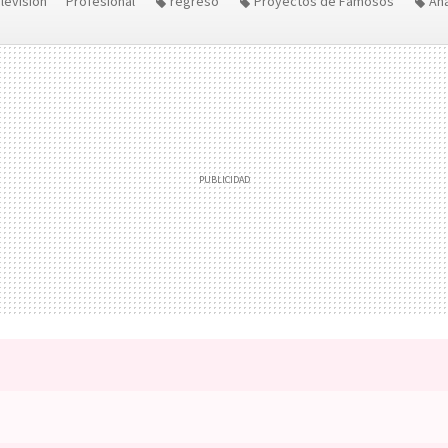
levisión
Profesional
regreso
Proyectos de Famosos
Ana