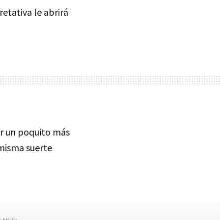
etativa le abrirá
r un poquito más
 misma suerte