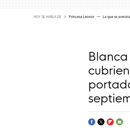
HOY SE HABLA DE
Princesa Leonor
La que se avecin
Blanca
cubrien
portad
septie
FACEBOOK
TWITTER
FLIPBOARD
E-