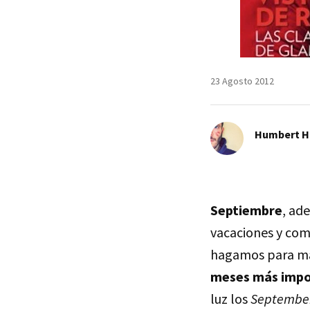
23 Agosto 2012
Humbert H
Septiembre
, ad
vacaciones y come
hagamos para man
meses más impor
luz los
September