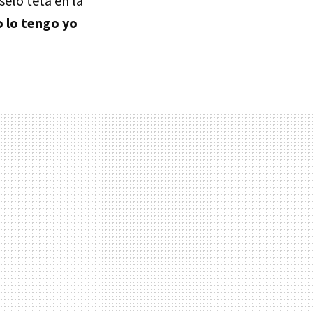
elo teta en la
o lo tengo yo