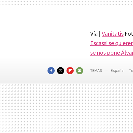
Vía |
Vanitatis
Fot
Escassi se quiere
se nos pone Álva
TEMAS
España
Te
FACEBOOK
TWITTER
FLIPBOARD
E-
MAIL