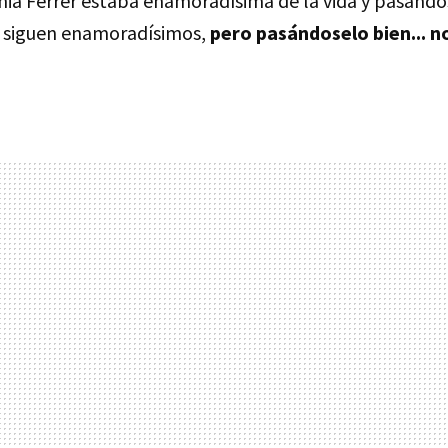
ia Ferrer estaba enamoradísima de la vida y pasándos
, siguen enamoradísimos,
pero pasándoselo bien... n