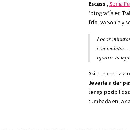
Escassi
,
Sonia Fe
fotografía en Twi
frío
, va Sonia y 
Pocos minutos
con muletas… 
ignoro siempr
Así que me da a m
llevarla a dar p
tenga posibilidad
tumbada en la 