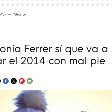
kTok
Telecinco
onia Ferrer sí que va a 
r el 2014 con mal pie
FACEBOOK
TWITTER
FLIPBOARD
E-
MAIL