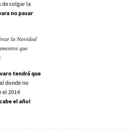
 de colgar la
para no pasar
ebrar la Navidad
gamentos que
s
lvaro tendrá que
ial donde no
e el 2014
cabe el año!