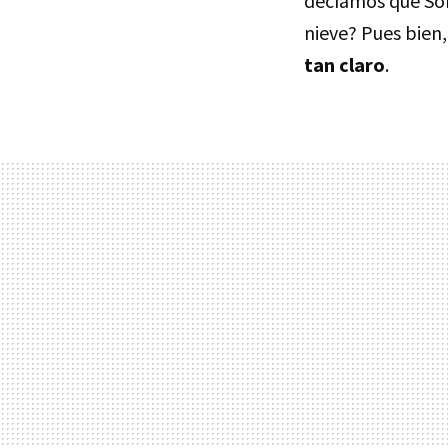
decíamos que Son
nieve? Pues bien
tan claro
.