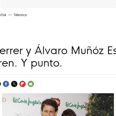
kTok
Telecinco
errer y Álvaro Muñóz E
ren. Y punto.
FACEBOOK
TWITTER
FLIPBOARD
E-
MAIL