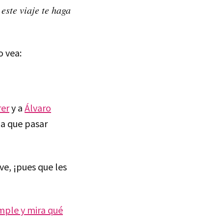
este viaje te haga
o vea:
rer
y a
Álvaro
ga que pasar
ve, ¡pues que les
mple y mira qué