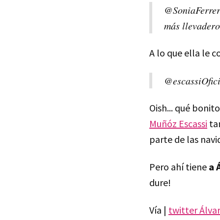
@SoniaFerrerT
más llevadero
A lo que ella le 
@escassiOfici
Oish... qué bonit
Muñóz Escassi
ta
parte de las navid
Pero ahí tiene
a 
dure!
Vía |
twitter Álva