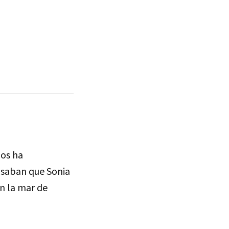
nos ha
nsaban que Sonia
án la mar de