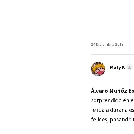
24 Diciembre 2013
Maty F.
Álvaro Muñóz Es
sorprendido en e
le iba a durar a 
felices, pasando