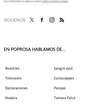
Suscribiéndote aceptas nuestra
política de privacidad
SÍGUENOS
Twit
Face
Inst
RSS
ter
boo
agra
k
m
EN POPROSA HABLAMOS DE...
Realities
Sangre azul
Televisión
Curiosidades
Declaraciones
Parejas
Shakira
Tamara Falcó