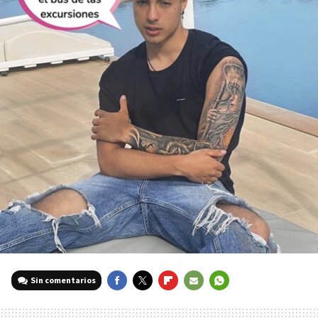
Sin comentarios
FACEBOOK
TWITTER
FLIPBOARD
E-
WHATSAPP