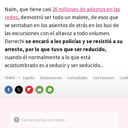
Naim, que tiene casi
26 millones de adeptos en las
redes
, demostró ser todo un malote, de esos que
se sentaban en los asientos de atrás en los bus de
las excursiones con el altavoz a todo volumen.
Darrechi
se encaró a los policías y se resistió a su
arresto, por lo que tuvo que ser reducido,
cuando él normalmente a lo que está
acostumbrado es a seducir y ser seducido...
TEMAS
España
Declaraciones
Curiosidades
Casi Famosos
Cotil
FACEBOOK
TWITTER
FLIPBOARD
E-
WHATSAPP
MAIL
Comentarios cerrados