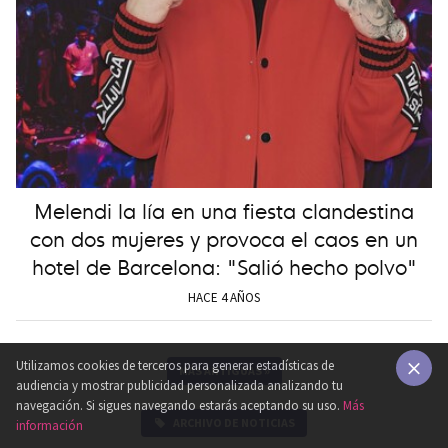
Melendi la lía en una fiesta clandestina
con dos mujeres y provoca el caos en un
hotel de Barcelona: "Salió hecho polvo"
HACE 4 AÑOS
Utilizamos cookies de terceros para generar estadísticas de
MÁS ANTIGUAS
»
audiencia y mostrar publicidad personalizada analizando tu
×
navegación. Si sigues navegando estarás aceptando su uso.
Más
ARCHIVO DE NOTICIAS
información