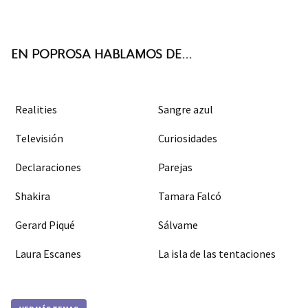
ter
boo
agra
k
m
EN POPROSA HABLAMOS DE...
Realities
Sangre azul
Televisión
Curiosidades
Declaraciones
Parejas
Shakira
Tamara Falcó
Gerard Piqué
Sálvame
Laura Escanes
La isla de las tentaciones