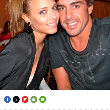
FACEBOOK
TWITTER
FLIPBOARD
E-
WHATSAPP