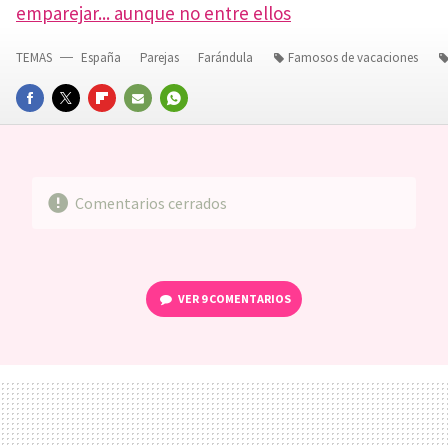
emparejar... aunque no entre ellos
TEMAS
España
Parejas
Farándula
Famosos de vacaciones
FACEBOOK
TWITTER
FLIPBOARD
E-
WHATSAPP
MAIL
Comentarios cerrados
VER
9 COMENTARIOS