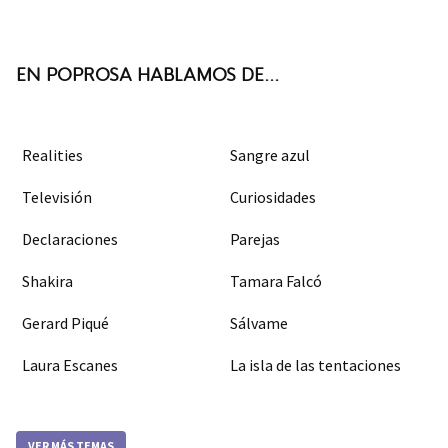
ter
boo
agra
k
m
EN POPROSA HABLAMOS DE...
Realities
Sangre azul
Televisión
Curiosidades
Declaraciones
Parejas
Shakira
Tamara Falcó
Gerard Piqué
Sálvame
Laura Escanes
La isla de las tentaciones
VER MÁS TEMAS