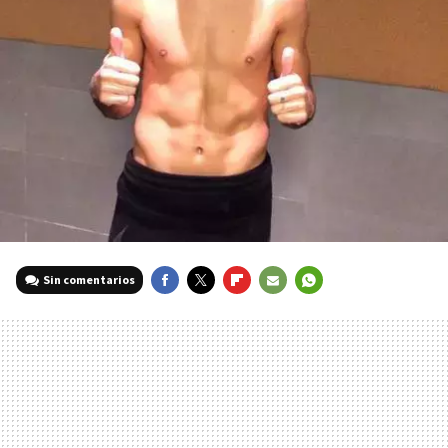
Sin comentarios
FACEBOOK
TWITTER
FLIPBOARD
E-
WHATSAPP
MAIL