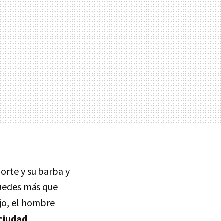
porte y su barba y
 puedes más que
ojo, el hombre
 ciudad
.