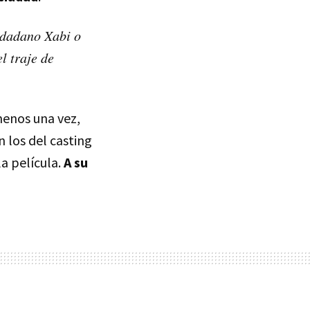
udadano Xabi o
l traje de
menos una vez,
 los del casting
la película.
A su