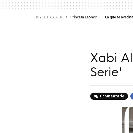
HOY SE HABLA DE
Princesa Leonor
La que se avecin
Xabi Al
Serie'
1 comentario
F