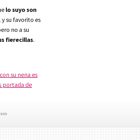
que
lo suyo son
 y su favorito es
ero no a su
s fierecillas
.
 con su nena es
s portada de
osos