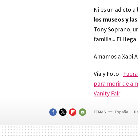
Ni es un adicto a
los museos y las
Tony Soprano, un
familia... El lleg
Amamos a Xabi A
Vía y Foto |
Fuera
para morir de a
Vanity Fair
TEMAS
España
D
FACEBOOK
TWITTER
FLIPBOARD
E-
MAIL