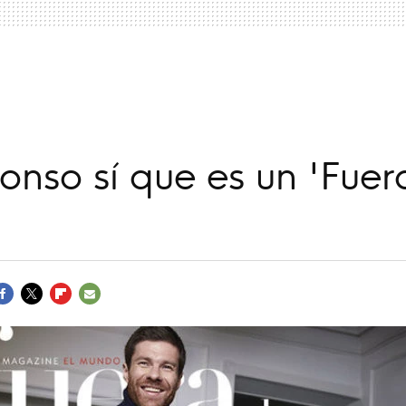
a
onso sí que es un 'Fuer
ACEBOOK
TWITTER
FLIPBOARD
E-
MAIL