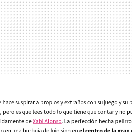
 hace suspirar a propios y extraños con su juego y su 
o, pero es que lees todo lo que tiene que contar y no
didamente de
Xabi Alonso
. La perfección hecha pelirr
do en una burbuja de lujo sino en
el centro de la gran