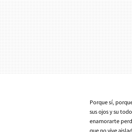
Porque sí, porque
sus ojos y su tod
enamorarte per
que no vive aisla