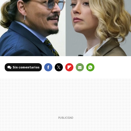
Sin comentarios
FACEBOOK
TWITTER
FLIPBOARD
E-
WHATSAPP
MAIL