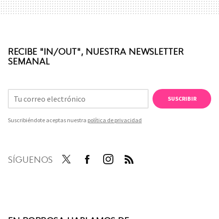
RECIBE "IN/OUT", NUESTRA NEWSLETTER
SEMANAL
SUSCRIBIR
Suscribiéndote aceptas nuestra
política de privacidad
SÍGUENOS
Twit
Face
Inst
RSS
ter
boo
agra
k
m