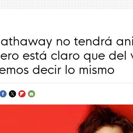
athaway no tendrá ani
ro está claro que del 
emos decir lo mismo
FACEBOOK
TWITTER
FLIPBOARD
E-
MAIL