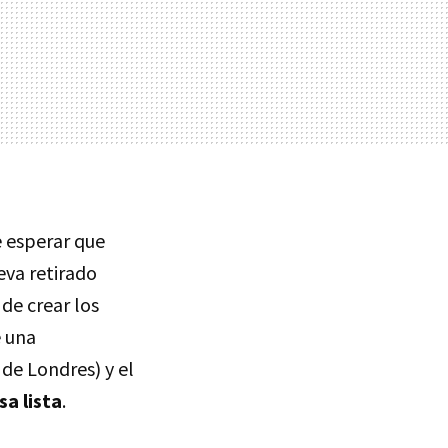
e esperar que
eva retirado
de crear los
e una
de Londres) y el
a lista
.