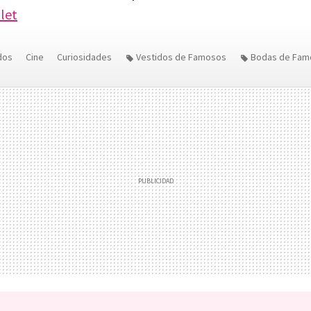
llet
dos
Cine
Curiosidades
Vestidos de Famosos
Bodas de Fam
Anne Hathaway