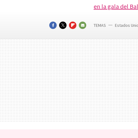
en la gala del Ba
TEMAS
Estados Uni
Valentino
FACEBOOK
TWITTER
FLIPBOARD
E-
MAIL