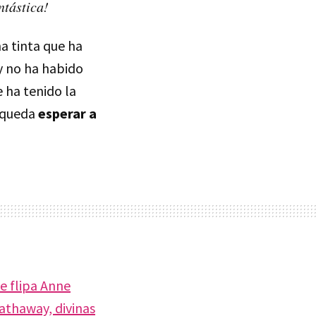
ntástica!
a tinta que ha
y no ha habido
 ha tenido la
s queda
esperar a
e flipa Anne
athaway, divinas