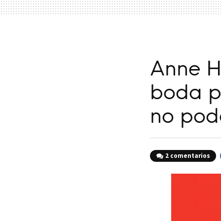
Anne H
boda pe
no pod
2 comentarios