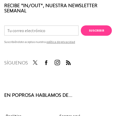
RECIBE "IN/OUT", NUESTRA NEWSLETTER
SEMANAL
SUSCRIBIR
Suscribiéndote aceptas nuestra
política de privacidad
SÍGUENOS
Twit
Face
Inst
RSS
ter
boo
agra
k
m
EN POPROSA HABLAMOS DE...