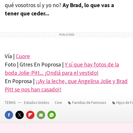
qué vosotros sí y yo no?
Ay Brad, lo que vas a
tener que ceder...
Vía |
Cuore
Foto | Gtres En Poprosa |
Y sí que hay fotos de la
boda Jolie-Pitt... ¡Ondiá para el vestido!
En Poprosa |
¡¡Ay la leche, que Angelina Jolie y Brad
Pitt se nos han casado!!
TEMAS
Estados Unidos
Cine
Familias de Famosos
Hijos de 
FACEBOOK
TWITTER
FLIPBOARD
E-
WHATSAPP
MAIL