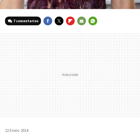
7 comentarios
FACEBOOK
TWITTER
FLIPBOARD
E-
WHATSAPP
MAIL
22 Enero 2014