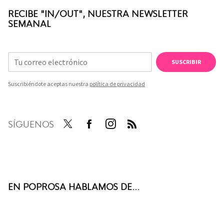
RECIBE "IN/OUT", NUESTRA NEWSLETTER
SEMANAL
SUSCRIBIR
Suscribiéndote aceptas nuestra
política de privacidad
SÍGUENOS
Twit
Face
Inst
RSS
ter
boo
agra
k
m
EN POPROSA HABLAMOS DE...