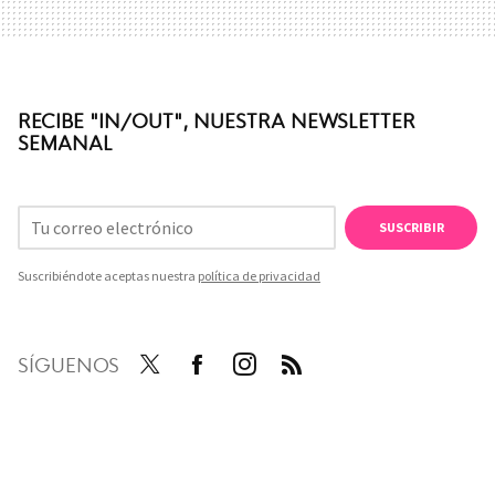
RECIBE "IN/OUT", NUESTRA NEWSLETTER
SEMANAL
SUSCRIBIR
Suscribiéndote aceptas nuestra
política de privacidad
SÍGUENOS
Twit
Face
Inst
RSS
ter
boo
agra
k
m