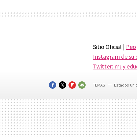
Sitio Oficial |
Peo
Instagram de su 
Twitter: muy educ
TEMAS
Estados Uni
Famosos 
FACEBOOK
TWITTER
FLIPBOARD
E-
MAIL