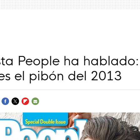
a
ista People ha hablad
es el pibón del 2013
FACEBOOK
TWITTER
FLIPBOARD
E-
MAIL