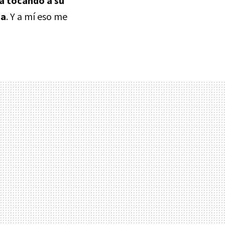
tá tocando a su
ja
. Y a mí eso me