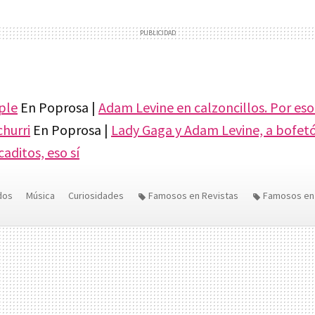
ple
En Poprosa |
Adam Levine en calzoncillos. Por eso
churri
En Poprosa |
Lady Gaga y Adam Levine, a bofet
aditos, eso sí
dos
Música
Curiosidades
Famosos en Revistas
Famosos en
Cantantes
Famosos Sexys
People
Adam Levine