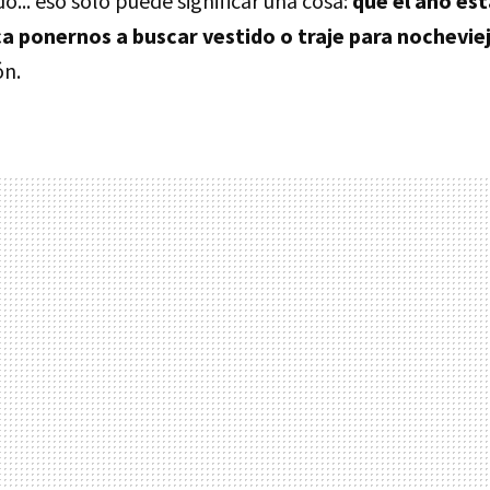
do... eso solo puede significar una cosa:
que el año es
ca ponernos a buscar vestido o traje para nochevie
ón.