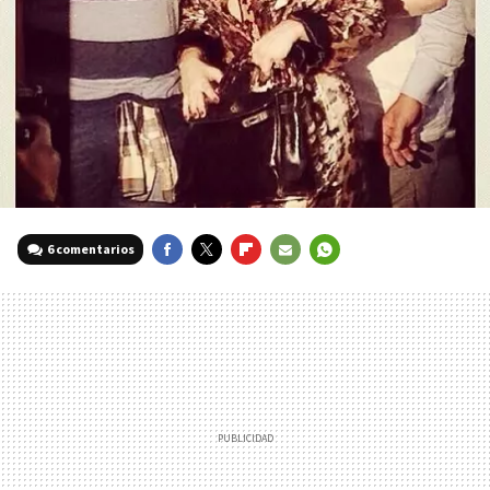
6 comentarios
FACEBOOK
TWITTER
FLIPBOARD
E-
WHATSAPP
MAIL