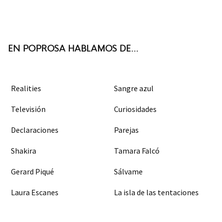
Twit
Face
Inst
RSS
ter
boo
agra
k
m
EN POPROSA HABLAMOS DE...
Realities
Sangre azul
Televisión
Curiosidades
Declaraciones
Parejas
Shakira
Tamara Falcó
Gerard Piqué
Sálvame
Laura Escanes
La isla de las tentaciones