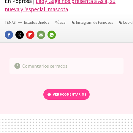
En Poprosa |
Lady Gaga nos presenta a Asia, su
nueva y 'especial' mascota
TEMAS
Estados Unidos
Música
Instagram de Famosos
Look 
FACEBOOK
TWITTER
FLIPBOARD
E-
WHATSAPP
MAIL
Comentarios cerrados
VER
6 COMENTARIOS