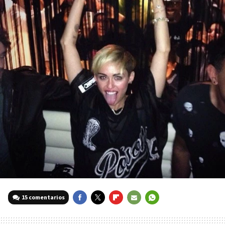
15 comentarios
FACEBOOK
TWITTER
FLIPBOARD
E-
WHATSAPP