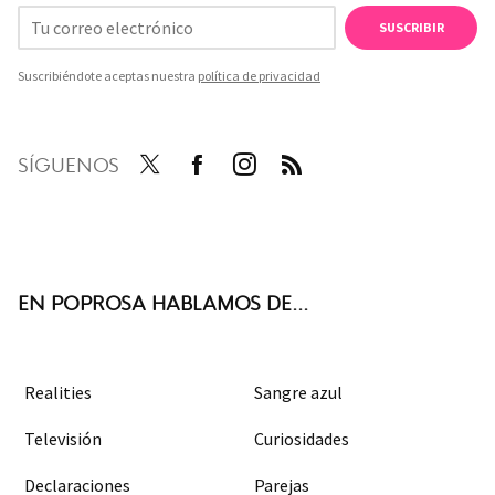
SUSCRIBIR
Suscribiéndote aceptas nuestra
política de privacidad
SÍGUENOS
Twit
Face
Inst
RSS
ter
boo
agra
k
m
EN POPROSA HABLAMOS DE...
Realities
Sangre azul
Televisión
Curiosidades
Declaraciones
Parejas