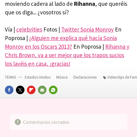
moviendo cadera al lado de
Rihanna
, que queréis
que os diga... ¿vosotros sí?
Vía |
celebrities
Fotos |
Twitter Sonia Monroy
En
Poprosa |
¿Alguien me explica qué hacía Sonia
Monroy en los Oscars 2013?
En Poprosa |
Rihanna y
Chris Brown, va a ser mejor que los trapos sucios
los lavéis en casa, ¡gracias!
TEMAS
Estados Unidos
Música
Declaraciones
Videoclips de Fa
FACEBOOK
TWITTER
FLIPBOARD
E-
WHATSAPP
MAIL
Comentarios cerrados