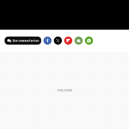
Sin comentarios
FACEBOOK
TWITTER
FLIPBOARD
E-
WHATSAPP
MAIL