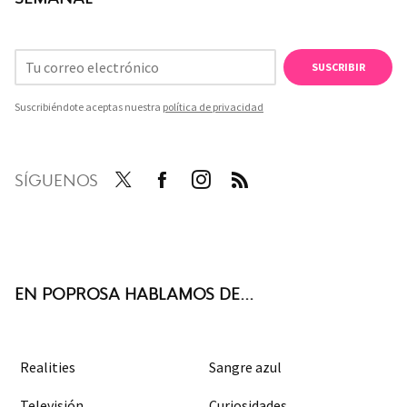
SUSCRIBIR
Suscribiéndote aceptas nuestra
política de privacidad
SÍGUENOS
Twit
Face
Inst
RSS
ter
boo
agra
k
m
EN POPROSA HABLAMOS DE...
Realities
Sangre azul
Televisión
Curiosidades