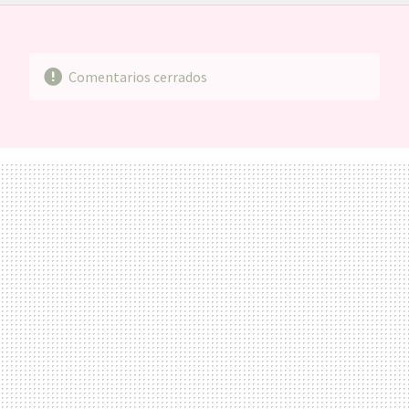
FACEBOOK
TWITTER
FLIPBOARD
E-
WHATSAPP
MAIL
Comentarios cerrados