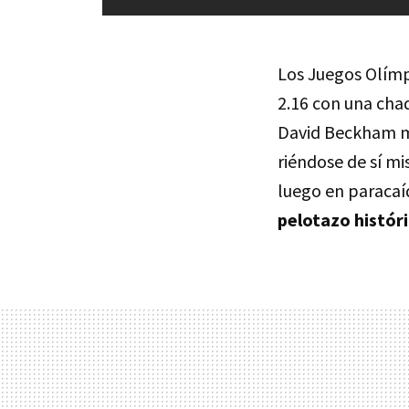
Los Juegos Olímp
2.16 con una chaq
David Beckham m
riéndose de sí mi
luego en paracaíd
pelotazo histór