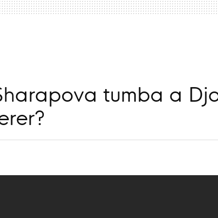
a
Sharapova tumba a Djo
erer?