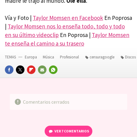
madre le trajo al mundo.
Ole ella
.
Vía y Foto |
Taylor Momsen en Facebook
En Poprosa
|
Taylor Momsen nos lo enseña todo, todo y todo
en su último videoclip
En Poprosa |
Taylor Momsen
te enseña el camino a su trasero
TEMAS
Europa
Música
Profesional
censuragoogle
Discos
FACEBOOK
TWITTER
FLIPBOARD
E-
WHATSAPP
MAIL
Comentarios cerrados
VER
7 COMENTARIOS