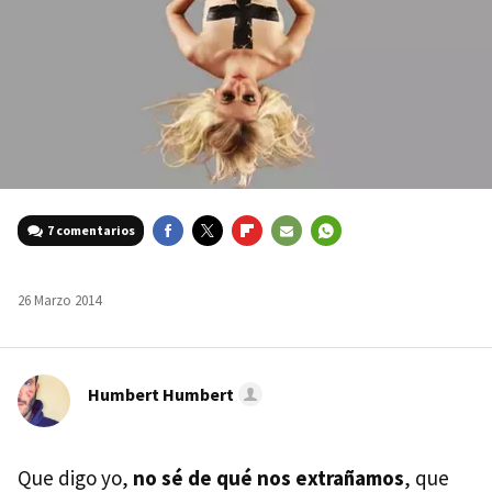
7 comentarios
FACEBOOK
TWITTER
FLIPBOARD
E-
WHATSAPP
MAIL
26 Marzo 2014
Humbert Humbert
Que digo yo,
no sé de qué nos extrañamos
, que