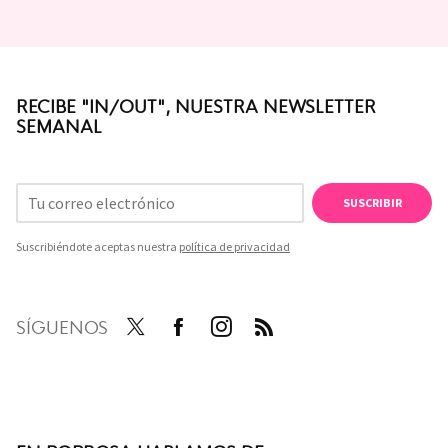
RECIBE "IN/OUT", NUESTRA NEWSLETTER
SEMANAL
SUSCRIBIR
Suscribiéndote aceptas nuestra
política de privacidad
SÍGUENOS
Twit
Face
Inst
RSS
ter
boo
agra
k
m