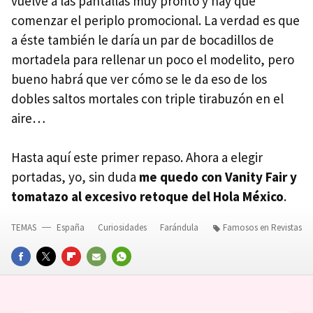
vuelve a las pantallas muy pronto y hay que
comenzar el periplo promocional. La verdad es que
a éste también le daría un par de bocadillos de
mortadela para rellenar un poco el modelito, pero
bueno habrá que ver cómo se le da eso de los
dobles saltos mortales con triple tirabuzón en el
aire…
Hasta aquí este primer repaso. Ahora a elegir
portadas, yo, sin duda
me quedo con Vanity Fair y
tomatazo al excesivo retoque del Hola México
.
TEMAS
España
Curiosidades
Farándula
Famosos en Revistas
FACEBOOK
TWITTER
FLIPBOARD
E-
WHATSAPP
MAIL