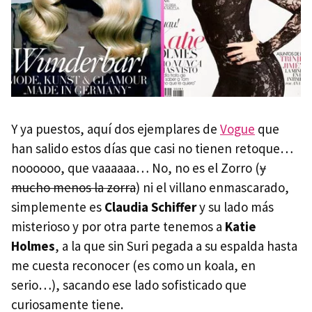
Y ya puestos, aquí dos ejemplares de
Vogue
que
han salido estos días que casi no tienen retoque…
noooooo, que vaaaaaa… No, no es el Zorro (
y
mucho menos la zorra
) ni el villano enmascarado,
simplemente es
Claudia Schiffer
y su lado más
misterioso y por otra parte tenemos a
Katie
Holmes
, a la que sin Suri pegada a su espalda hasta
me cuesta reconocer (es como un koala, en
serio…), sacando ese lado sofisticado que
curiosamente tiene.