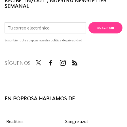
RECIBE "IN/OUT", NUESTRA NEWSLETTER
SEMANAL
SUSCRIBIR
Suscribiéndote aceptas nuestra
política de privacidad
SÍGUENOS
Twit
Face
Inst
RSS
ter
boo
agra
k
m
EN POPROSA HABLAMOS DE...
Realities
Sangre azul