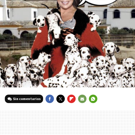
Sin comentarios
FACEBOOK
TWITTER
FLIPBOARD
E-
WHATSAPP
MAIL