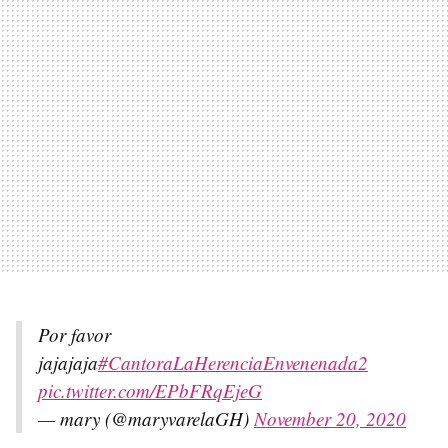
Por favor
jajajaja
#CantoraLaHerenciaEnvenenada2
pic.twitter.com/EPbFRqEjeG
— mary (@maryvarelaGH)
November 20, 2020