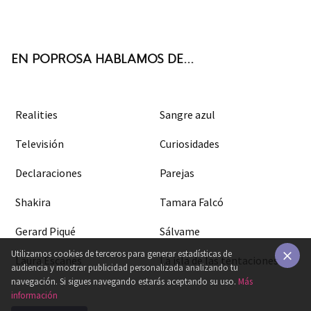
ter
boo
agra
k
m
EN POPROSA HABLAMOS DE...
Realities
Sangre azul
Televisión
Curiosidades
Declaraciones
Parejas
Shakira
Tamara Falcó
Gerard Piqué
Sálvame
Utilizamos cookies de terceros para generar estadísticas de
Laura Escanes
La isla de las tentaciones
audiencia y mostrar publicidad personalizada analizando tu
×
navegación. Si sigues navegando estarás aceptando su uso.
Más
información