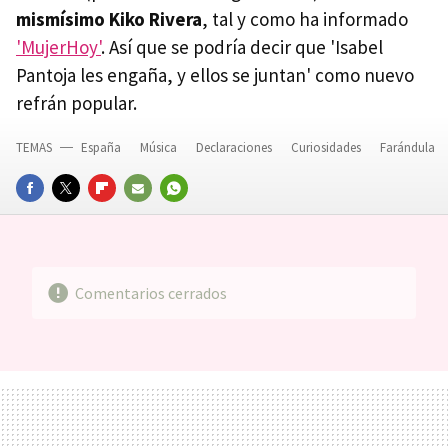
mismísimo Kiko Rivera
, tal y como ha informado
'MujerHoy'
. Así que se podría decir que 'Isabel
Pantoja les engaña, y ellos se juntan' como nuevo
refrán popular.
TEMAS
España
Música
Declaraciones
Curiosidades
Farándula
FACEBOOK
TWITTER
FLIPBOARD
E-
WHATSAPP
MAIL
Comentarios cerrados