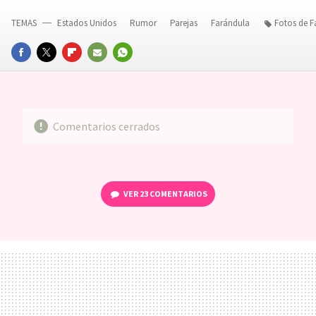
TEMAS
Estados Unidos
Rumor
Parejas
Farándula
Fotos de 
FACEBOOK
TWITTER
FLIPBOARD
E-
WHATSAPP
MAIL
Comentarios cerrados
VER
23 COMENTARIOS