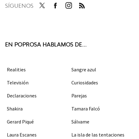
SÍGUENOS
Twit
Face
Inst
RSS
ter
boo
agra
k
m
EN POPROSA HABLAMOS DE...
Realities
Sangre azul
Televisión
Curiosidades
Declaraciones
Parejas
Shakira
Tamara Falcó
Gerard Piqué
Sálvame
Laura Escanes
La isla de las tentaciones