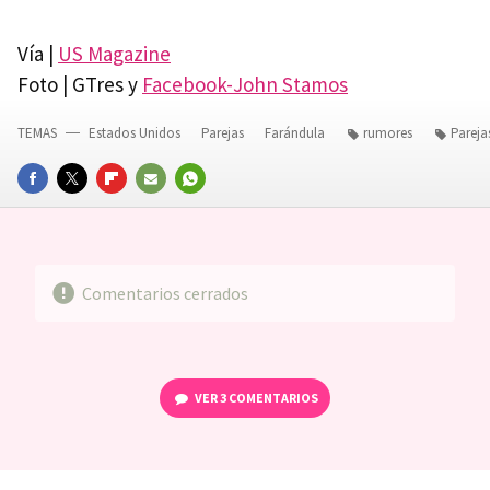
Vía |
US Magazine
Foto | GTres y
Facebook-John Stamos
TEMAS
Estados Unidos
Parejas
Farándula
rumores
Pareja
FACEBOOK
TWITTER
FLIPBOARD
E-
WHATSAPP
MAIL
Comentarios cerrados
VER
3 COMENTARIOS