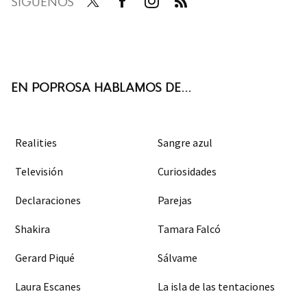
SÍGUENOS
Twit
Face
Inst
RSS
ter
boo
agra
k
m
EN POPROSA HABLAMOS DE...
Realities
Sangre azul
Televisión
Curiosidades
Declaraciones
Parejas
Shakira
Tamara Falcó
Gerard Piqué
Sálvame
Laura Escanes
La isla de las tentaciones