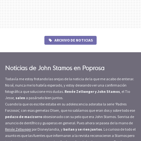
ARCHIVO DE NOTICIAS
Noticias de John Stamos en Poprosa
Todavía me estoy frotando las orejas de la noticia de la que me acabo de enterar.
No sé, nunca me lo habría esperado, y estoy deseando ver una confirmación
fotográfica que solucione mis dudas.
Renée Zellweger y John Stamos
, el Tio
Jesse,
salen
a pasárselo bien juntos.
Cuando la que os escribe estaba en su adolescencia adoraba la serie ‘Padres
Forzosos’, con esas gemelas Olsen, que no sabíamos que eran dos y sobre todo ese
pedazo de macizorro
obsesionado con su pelo que era John Stamos. Sonrisa de
anuncio de dentífrico y guaperas en general. Pues ahora se pasea de la mano de
Renée Zellweger
por Disneylandia, y
bailan y se rien juntos
. Lo curioso de todo el
asunto es que las fuentes que informaron a la revista reconocieron a Stamos pero